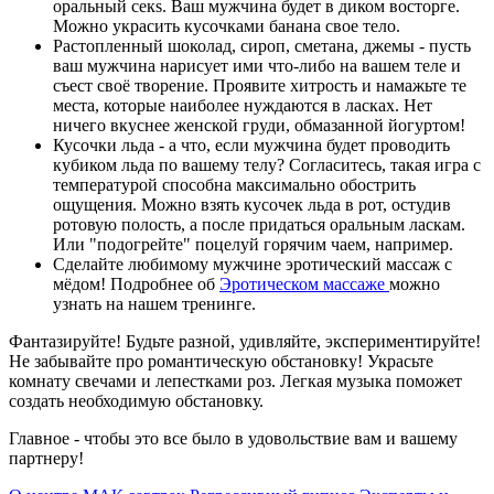
оральный секs. Ваш мужчина будет в диком восторге.
Можно украсить кусочками банана свое тело.
Растопленный шоколад, сироп, сметана, джемы - пусть
ваш мужчина нарисует ими что-либо на вашем теле и
съест своё творение. Проявите хитрость и намажьте те
места, которые наиболее нуждаются в ласках. Нет
ничего вкуснее женской груди, обмазанной йогуртом!
Кусочки льда - а что, если мужчина будет проводить
кубиком льда по вашему телу? Согласитесь, такая игра с
температурой способна максимально обострить
ощущения. Можно взять кусочек льда в рот, остудив
ротовую полость, а после придаться оральным ласкам.
Или "подогрейте" поцелуй горячим чаем, например.
Сделайте любимому мужчине эротический массаж с
мёдом! Подробнее об
Эротическом массаже
можно
узнать на нашем тренинге.
Фантазируйте! Будьте разной, удивляйте, экспериментируйте!
Не забывайте про романтическую обстановку! Украсьте
комнату свечами и лепестками роз. Легкая музыка поможет
создать необходимую обстановку.
Главное - чтобы это все было в удовольствие вам и вашему
партнеру!