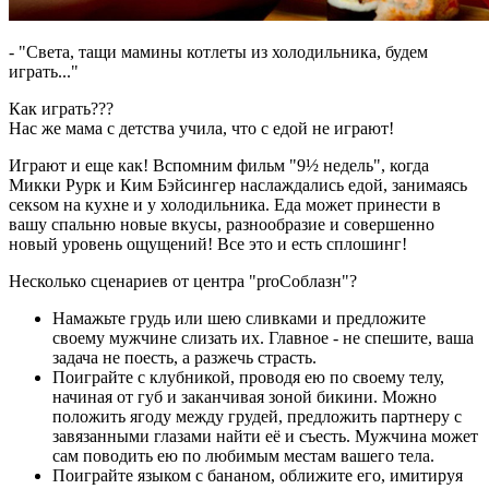
- "Света, тащи мамины котлеты из холодильника, будем
играть..."
Как играть???
Нас же мама с детства учила, что с едой не играют!
Играют и еще как! Вспомним фильм "9½ недель", когда
Микки Рурк и Ким Бэйсингер наслаждались едой, занимаясь
секsом на кухне и у холодильника. Еда может принести в
вашу спальню новые вкусы, разнообразие и совершенно
новый уровень ощущений! Все это и есть сплошинг!
Несколько сценариев от центра "proСоблазн"?
Намажьте грудь или шею сливками и предложите
своему мужчине слизать их. Главное - не спешите, ваша
задача не поесть, а разжечь страсть.
Поиграйте с клубникой, проводя ею по своему телу,
начиная от губ и заканчивая зоной бикини. Можно
положить ягоду между грудей, предложить партнеру с
завязанными глазами найти её и съесть. Мужчина может
сам поводить ею по любимым местам вашего тела.
Поиграйте языком с бананом, оближите его, имитируя