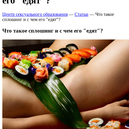
его "едят"?
Центр сексуального образования
—
Статьи
—
Что такое
сплошинг и с чем его "едят"?
Что такое сплошинг и с чем его "едят"?