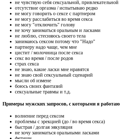
не чувствую себя сексуальной, привлекательной
отсутствие оргазма / испытываю редко
не могу говорить о сексе с партнером
не могу расслабиться во время секса
не могу "отключить" голову
не хочу заниматься оральным и ласками
не люблю, стесняюсь своего тела
занимаюсь сексом потому что "Надо"
партнеру надо чаще, чем мне
цистит / молочница после секса
секс во время / после родов
страх секса
не знаю, какие ласки мне нравятся
не знаю свой сексуальный сценарий
мысли об измене
боюсь своих фантазий
сексуальные травмы и т.д.
Примеры мужских запросов, с которыми я работаю
волнение перед сексом
проблемы с эрекцией (до / во время секса)
быстрая / долгая эякуляция
не хочу заниматься оральными ласками
фетиши