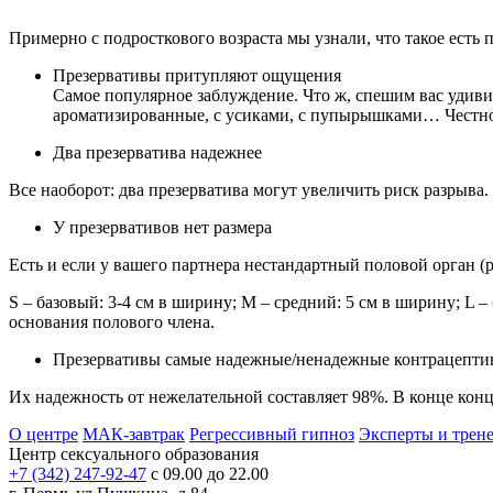
Примерно с подросткового возраста мы узнали, что такое есть п
Презервативы притупляют ощущения
Самое популярное заблуждение. Что ж, спешим вас удиви
ароматизированные, с усиками, с пупырышками… Честное
Два презерватива надежнее
Все наоборот: два презерватива могут увеличить риск разрыва.
У презервативов нет размера
Есть и если у вашего партнера нестандартный половой орган 
S – базовый: 3-4 см в ширину; M – средний: 5 см в ширину; L –
основания полового члена.
Презервативы самые надежные/ненадежные контрацепти
Их надежность от нежелательной составляет 98%. В конце конц
О центре
МАК-завтрак
Регрессивный гипноз
Эксперты и трен
Центр сексуального образования
+7 (342) 247-92-47
с 09.00 до 22.00