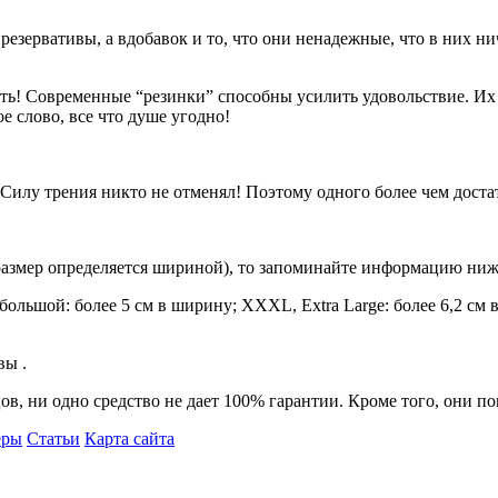
резервативы, а вдобавок и то, что они ненадежные, что в них ни
ть! Современные “резинки” способны усилить удовольствие. Их 
 слово, все что душе угодно!
 Силу трения никто не отменял! Поэтому одного более чем доста
(размер определяется шириной), то запоминайте информацию ниж
 большой: более 5 см в ширину; XXXL, Extra Large: более 6,2 см
вы .
ов, ни одно средство не дает 100% гарантии. Кроме того, они 
еры
Статьи
Карта сайта