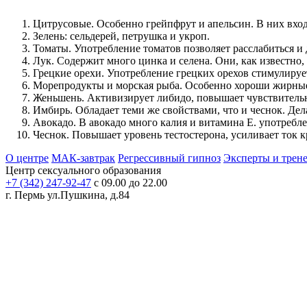
Цитрусовые. Особенно грейпфрут и апельсин. В них вход
Зелень: сельдерей, петрушка и укроп.
Томаты. Употребление томатов позволяет расслабиться и
Лук. Содержит много цинка и селена. Они, как известно,
Грецкие орехи. Употребление грецких орехов стимулируе
Морепродукты и морская рыба. Особенно хороши жирные 
Женьшень. Активизирует либидо, повышает чувствительно
Имбирь. Обладает теми же свойствами, что и чеснок. Де
Авокадо. В авокадо много калия и витамина Е. употребл
Чеснок. Повышает уровень тестостерона, усиливает ток к
О центре
МАК-завтрак
Регрессивный гипноз
Эксперты и трен
Центр сексуального образования
+7 (342) 247-92-47
с 09.00 до 22.00
г. Пермь
ул.Пушкина, д.84