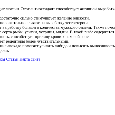
ит лютеин. Этот антиоксидант способствует активной выработке
 достаточно сильно стимулирует желание близости.
 положительно влияют на выработку тестостерона.
т выработку большего количества мужского семени. Также помог
сорта рыбы, улитки, устрицы, мидии. В такой рыбе содержатся
сть, способствует приливу крови к паховой зоне.
лает рецепторы более чувствительными.
ение авокадо помогает усилить либидо и повысить выносливость
рови.
еры
Статьи
Карта сайта