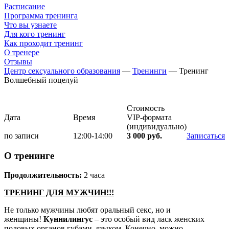
Расписание
Программа тренинга
Что вы узнаете
Для кого тренинг
Как проходит тренинг
О тренере
Отзывы
Центр сексуального образования
—
Тренинги
—
Тренинг
Волшебный поцелуй
Стоимость
Дата
Время
VIP-формата
(индивидуально)
по записи
12:00-14:00
3 000 руб.
Записаться
О тренинге
Продолжительность:
2 часа
ТРЕНИНГ ДЛЯ МУЖЧИН!!!
Не только мужчины любят оральный секс, но и
женщины!
Куннилингус
– это особый вид ласк женских
половых органов губами, языком. Конечно, можно