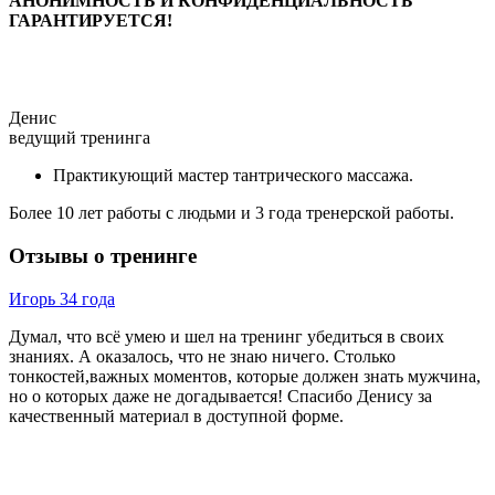
АНОНИМНОСТЬ И КОНФИДЕНЦИАЛЬНОСТЬ
ГАРАНТИРУЕТСЯ!
Денис
ведущий тренинга
Практикующий мастер тантрического массажа.
Более 10 лет работы с людьми и 3 года тренерской работы.
Отзывы о тренинге
Игорь 34 года
Н
М
Думал, что всё умею и шел на тренинг убедиться в своих
н
знаниях. А оказалось, что не знаю ничего. Столько
б
тонкостей,важных моментов, которые должен знать мужчина,
т
но о которых даже не догадывается! Спасибо Денису за
у
качественный материал в доступной форме.
и
в
п
т